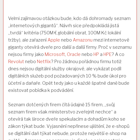
Velmi zajímavou otázkou bude, kdo dá dohromady seznam
„internetových gigantů“. Návrh sice předpokládá jistá
„tvrdá“ kritéria (750M € globální obrat, 100M Kč lokální
tržby), ale zařazení
Apple
nebo
Amazonu
mezi internetové
giganty otevírá dveře pro další a další firmy. Proč v seznamu
nejsou firmy jako
Microsoft
,
Oracle
nebo
HP
a
HPE
? A co
Revolut
nebo
Netflix
? Pro žádnou pořádnou firmu totiž
dnes nejsou digitální služby okrajové, ale vykázat podíl
digitálních služeb pod požadovaných 10 % bude úkol pro
účetní a daňaře. Opět tedy jako u každé špatné daně bude
existovat pobídka k podvádění.
Seznam dotčených firem čítá údajně 15 firem, „svůj
seznam firem však ministerstvo zveřejnit nechce“ a
otevírá tak široce dveře spekulacím a dohadům koho se
zákon týkat bude. Vyjasnění nepřinese ujištění, že e-shopů
se digitální daň týkat nebude, protože největší e-shop na