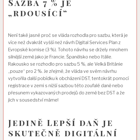
Sazba 7 % je
„rdousící“
Není také jasné proč se vláda rozhodla pro sazbu, která je
více než dvakrát vyšší než návrh Digital Services Plan z
Evropské komise (3 %). Tohoto návrhu se držely mnohem
silnější země jako je Francie, Španělsko nebo Itálie.
Rakousko se rozhodlo pro sazbu 5 %, ale Velká Británie
„pouze“ pro 2 %. Je zřejmé, že vláda ve svém návrhu
vytvořila další pobídku k obcházení DST, tentokrát pomocí
registrace v zemi s nižší sazbou této zoufalé daně nebo
přesunem vykazovaných prodejů do země bez DST a že
jich v sousedství máme!
Jedině Lepší daň je
skutečně digitální