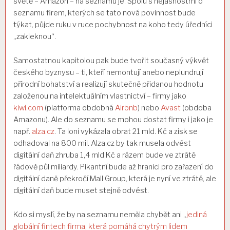
světě – Amazon – na seznamu je. Spolu s nejasnostmi o
seznamu firem, kterých se tato nová povinnost bude
týkat, půjde ruku v ruce pochybnost na koho tedy úředníci
„zakleknou“.
Samostatnou kapitolou pak bude tvořit současný výkvět
českého byznysu – ti, kteří nemontují anebo neplundrují
přírodní bohatství a realizují skutečně přidanou hodnotu
založenou na intelektuálním vlastnictví – firmy jako
kiwi.com
(platforma obdobná
Airbnb
) nebo
Avast
(obdoba
Amazonu). Ale do seznamu se mohou dostat firmy i jako je
např.
alza.cz
. Ta loni vykázala obrat 21 mld. Kč a zisk se
odhadoval na 800 mil. Alza.cz by tak musela odvést
digitální daň zhruba 1,4 mld Kč a rázem bude ve ztrátě
řádově půl miliardy. Pikantní bude až hranici pro zařazení do
digitální daně překročí Mall Group, která je nyní ve ztrátě, ale
digitální daň bude muset stejně odvést.
Kdo si myslí, že by na seznamu neměla chybět ani „
jediná
globální fintech firma, která pomáhá chytrým lidem