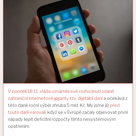
V pondělí 18.11. vláda oznámila své rozhodnutí zdanit
zahraniční internetové giganty tzv. digitální daní
a očekává z
této daně roční výběr zhruba 5 mld. Kč. My jsme již
před
touto daní varovali
, když se v Evropě začaly objevovat první
nápady lepit deficitní rozpočty tímto nesystémovým
opatřením.