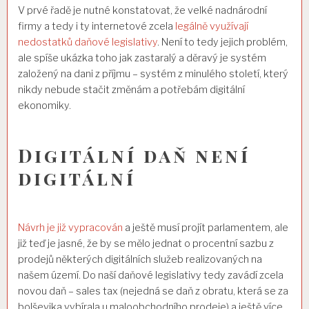
V prvé řadě je nutné konstatovat, že velké nadnárodní
firmy a tedy i ty internetové zcela
legálně využívají
nedostatků daňové legislativy
. Není to tedy jejich problém,
ale spíše ukázka toho jak zastaralý a děravý je systém
založený na dani z příjmu – systém z minulého století, který
nikdy nebude stačit změnám a potřebám digitální
ekonomiky.
Digitální daň není
digitální
Návrh je
již
vypracován
a ještě musí projít parlamentem, ale
již teď je jasné, že by se mělo jednat o procentní sazbu z
prodejů některých digitálních služeb realizovaných na
našem území. Do naší daňové legislativy tedy zavádí zcela
novou daň – sales tax (nejedná se daň z obratu, která se za
bolševika vybírala u maloobchodního prodeje) a ještě více