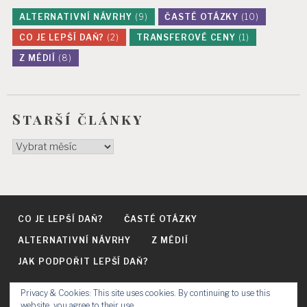
ALTERNATIVNÍ NÁVRHY
(9)
ČASTÉ OTÁZKY
(10)
CO JE LEPŠÍ DAŇ?
(2)
TRANSFEROVÉ CENY
(1)
Z MÉDIÍ
(8)
Starší články
Starší
články
CO JE LEPŠÍ DAŇ?
ČASTÉ OTÁZKY
ALTERNATIVNÍ NÁVRHY
Z MÉDIÍ
JAK PODPOŘIT LEPŠÍ DAŇ?
Privacy & Cookies: This site uses cookies. By continuing to use this
https://www.facebook.com/LepsiDane/
https://twitter.com/DanLepsi
LinkedIn.com
website, you agree to their use.