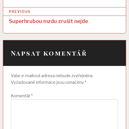
Facebook
Twitter
LinkedIn
(Opens
(Opens
(Opens
N
in
in
in
PREVIOUS
new
new
new
window)
window)
window)
a
Superhrubou mzdu zrušit nejde
v
i
g
Napsat komentář
a
c
Vaše e-mailová adresa nebude zveřejněna.
e
Vyžadované informace jsou označeny
*
p
r
Komentář
*
o
p
ř