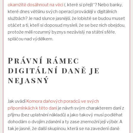
okamžitě dosáhnout na věci
(, které si přejí)“? Nebo banky,
které dnes většinu svých operací provádějí v digitálních
službách? Je nad slunce jasnější, že lobisté se budou muset
otáčet a ti, kteří si doposud mysleli, že se bez nich obejdou,
protože měli rozumný byznys nezávislý na státní sféře,
spláčou nad výdělkem.
Právní rámec
digitální daně je
nejasný
Jak uvádí
Komora daňových poradců ve svých
připomínkách k této dani
je návrh svým charakterem daní z
příjmu (bez uplatnění nákladů) a jako takový musí podléhat
dohodám o dvojím zdanění a ty zase znemožní její výběr. A
tak je jasné, že další skupinou, která se na zavedení daně