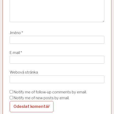
í
s
p
ě
Jméno
*
v
e
E-mail
*
k
Webová stránka
Notify me of follow-up comments by email.
Notify me of new posts by email.