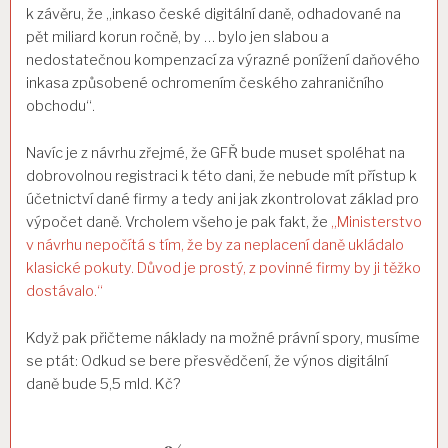
k závěru, že „inkaso české digitální daně, odhadované na
pět miliard korun ročně, by … bylo jen slabou a
nedostatečnou kompenzací za výrazné ponížení daňového
inkasa způsobené ochromením českého zahraničního
obchodu“.
Navíc je z návrhu zřejmé, že GFŘ bude muset spoléhat na
dobrovolnou registraci k této dani, že nebude mít přístup k
účetnictví dané firmy a tedy ani jak zkontrolovat základ pro
výpočet daně. Vrcholem všeho je pak fakt, že
„Ministerstvo
v návrhu nepočítá s tím, že by za neplacení daně ukládalo
klasické pokuty. Důvod je prostý, z povinné firmy by ji těžko
dostávalo.“
Když pak přičteme náklady na možné právní spory, musíme
se ptát: Odkud se bere přesvědčení, že výnos digitální
daně bude 5,5 mld. Kč?