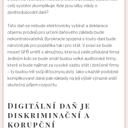
celý systém zkomplikuje. Kde jsou sliby vlády o
zjednodušování daní?
Tato daň se nebude elektronicky vybírat a deklarace
objemu prodejů pro určení daňového základu bude
nekontrolovatelná. Byrokracie spojená s touto daní bude
náročná jak pro poplatíka tak i pro stát. V praxi se bude
muset GFŘ smířit s almužnou, kterou ji zašle příslušná firma.
Jediným kdo se bude smát budou velké auditorské firmy,
které si bude najímat za vysoké sazby stát i dotčené firmy
– ty budou mít svůj díl byznysu jistý. Jako u každé podobně
komplikované daně pak náklady na její výběr výrazně sníží
skutečný příjem rozpočtu.
Digitální daň je
diskriminační a
korupční