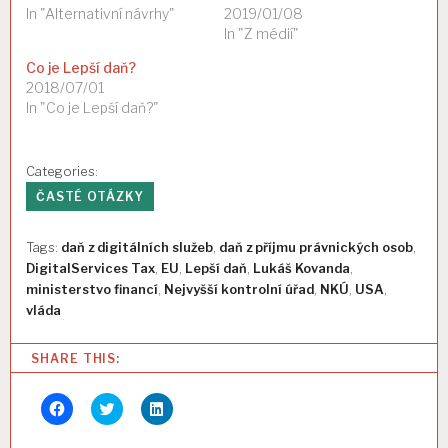
In "Alternativní návrhy"
2019/01/08
In "Z médií"
Co je Lepší daň?
2018/07/01
In "Co je Lepší daň?"
Categories:
ČASTÉ OTÁZKY
Tags:
daň z digitálních služeb
,
daň z příjmu právnických osob
,
DigitalServices Tax
,
EU
,
Lepší daň
,
Lukáš Kovanda
,
ministerstvo financí
,
Nejvyšší kontrolní úřad
,
NKÚ
,
USA
,
vláda
SHARE THIS:
Click
Click
Click
to
to
to
share
share
share
on
on
on