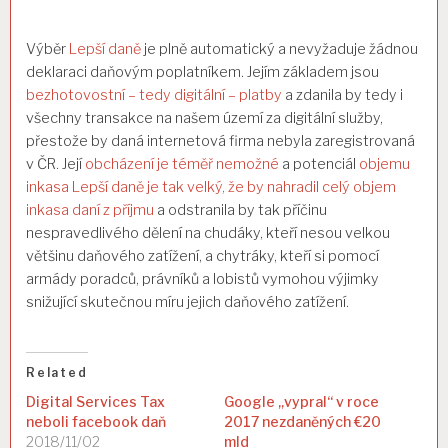
Výběr
Lepší daně
je plně automatický a nevyžaduje žádnou
deklaraci daňovým poplatníkem. Jejím základem jsou
bezhotovostní – tedy digitální – platby
a zdanila by tedy i
všechny transakce na našem území za digitální služby,
přestože by daná internetová firma nebyla zaregistrovaná
v ČR. Její
obcházení je téměř nemožné
a potenciál
objemu
inkasa Lepší daně je tak velký, že by nahradil celý objem
inkasa daní z příjmu
a odstranila by tak příčinu
nespravedlivého dělení na chudáky, kteří nesou velkou
většinu daňového zatížení, a chytráky, kteří si pomocí
armády poradců, právníků a lobistů vymohou výjimky
snižující skutečnou míru jejich daňového zatížení.
Related
Digital Services Tax
Google „vypral“ v roce
neboli facebook daň
2017 nezdaněných €20
2018/11/02
mld